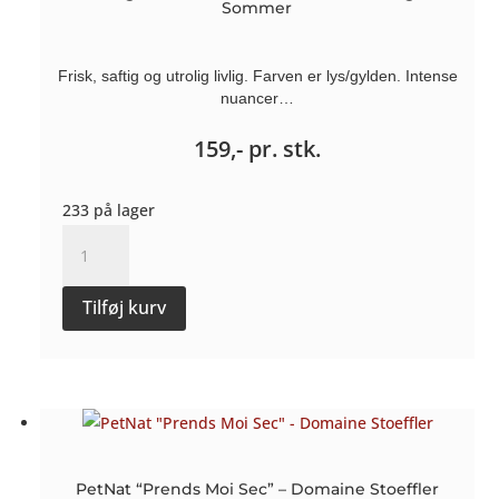
Sommer
Frisk, saftig og utrolig livlig. Farven er lys/gylden. Intense
nuancer…
159,-
pr. stk.
233 på lager
Sauvignon
blanc
Sandstein
Tilføj kurv
2024
-
Weingut
Sommer
antal
PetNat “Prends Moi Sec” – Domaine Stoeffler