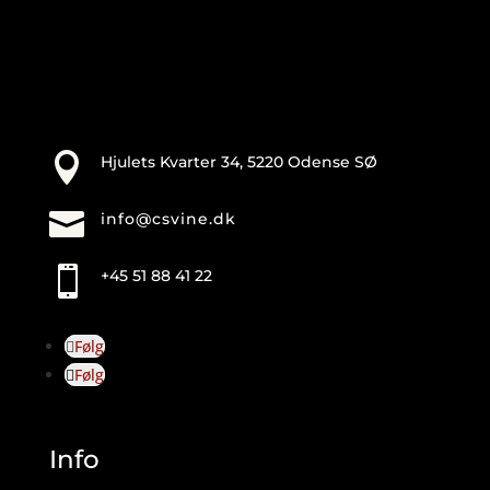

Hjulets Kvarter 34, 5220 Odense SØ

info@csvine.dk

+45 51 88 41 22
Følg
Følg
Info