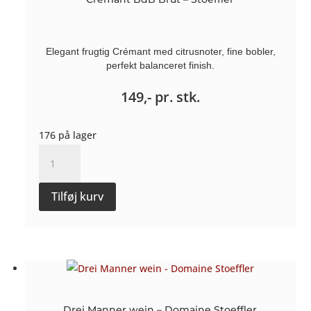
Elegant frugtig Crémant med citrusnoter, fine bobler,
perfekt balanceret finish.
149,-
pr. stk.
176 på lager
Crémant
BdB
Brut
Tilføj kurv
-
Stoeffler
antal
Drei Manner wein – Domaine Stoeffler