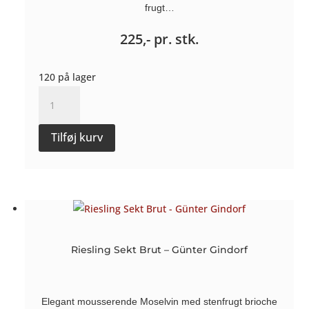
frugt…
225,-
pr. stk.
120 på lager
Crémant
d'Alsace
2022
Tilføj kurv
-
Stoeffler
antal
Riesling Sekt Brut – Günter Gindorf
Elegant mousserende Moselvin med stenfrugt brioche