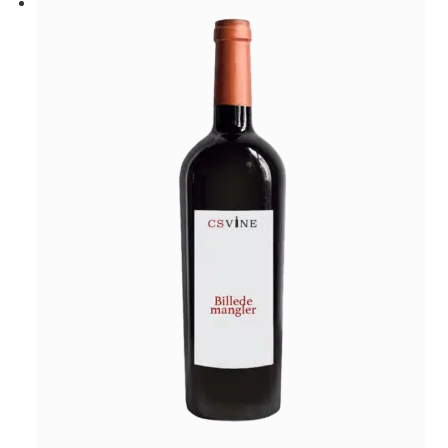
-
Bonsalto
antal