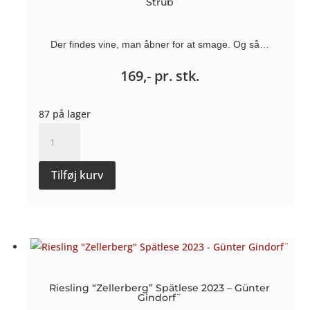
Strub
Der findes vine, man åbner for at smage. Og så…
169,-
pr. stk.
87 på lager
Riesling
“Brückchen”
Kabinett
Tilføj kurv
2023
-
Weingut
Strub
antal
Riesling “Zellerberg” Spätlese 2023 – Günter
Gindorf¨