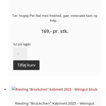
Tør, frugtig Pet-Nat med friskhed, gær, mineralsk kant og
livlig…
169,-
pr. stk.
52 på lager
PetNat
"Prends
Moi
Tilføj kurv
Sec"
-
Domaine
Stoeffler
antal
Riesling “Brückchen” Kabinett 2023 – Weingut