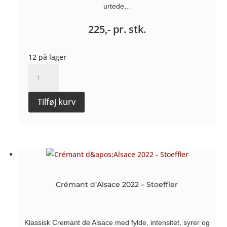
urtede…
225,-
pr. stk.
12 på lager
Sauvignon
blanc
Handwerk
Tilføj kurv
2018
-
Weingut
Sommer
antal
Crémant d’Alsace 2022 – Stoeffler
Klassisk Cremant de Alsace med fylde, intensitet, syrer og