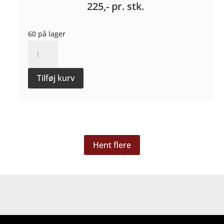
225,-
pr. stk.
60 på lager
Langhe
Nebbiolo
2021
Tilføj kurv
-
Massimo
Abbate
antal
Hent flere