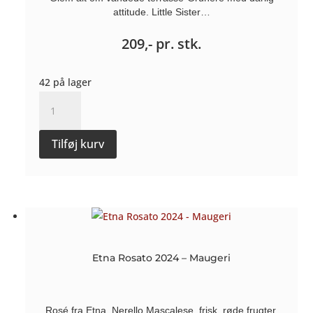
attitude. Little Sister…
209,-
pr. stk.
42 på lager
Little
Sister
Grüner
Tilføj kurv
Veltliner
2024
-
Weingut
Sommer
antal
Etna Rosato 2024 – Maugeri
Rosé fra Etna, Nerello Mascalese, frisk, røde frugter,