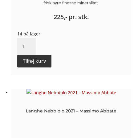
frisk syre finesse mineralitet.
225,-
pr. stk.
14 på lager
Riesling
Sekt
Brut
Tilføj kurv
-
Günter
Gindorf
antal
Langhe Nebbiolo 2021 – Massimo Abbate