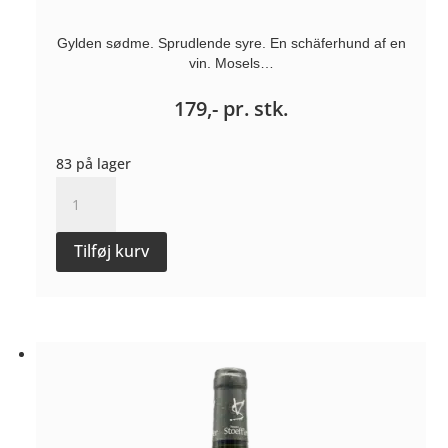
Gylden sødme. Sprudlende syre. En schäferhund af en
vin. Mosels…
179,-
pr. stk.
83 på lager
Riesling
"Zellerberg"
Spätlese
Tilføj kurv
2023
-
Günter
Gindorf¨
antal