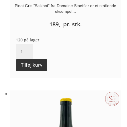
Pinot Gris “Salzhof” fra Domaine Stoeffler er et strålende
eksempel…
189,-
pr. stk.
120 på lager
Pinot
Gris
"Salzhof"
Tilføj kurv
-
Domaine
Stoeffler
antal