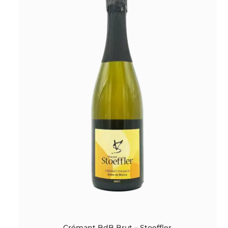
Crémant BdB Brut – Stoeffler