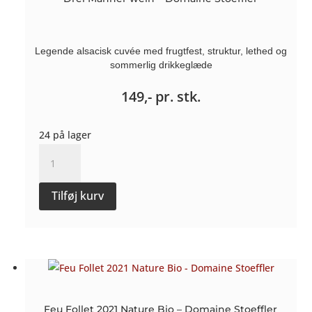
Legende alsacisk cuvée med frugtfest, struktur, lethed og
sommerlig drikkeglæde
149,-
pr. stk.
24 på lager
Drei
Manner
wein
Tilføj kurv
-
Domaine
Stoeffler
antal
Feu Follet 2021 Nature Bio – Domaine Stoeffler