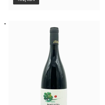
-
Domaine
De
La
Bretonniére
antal