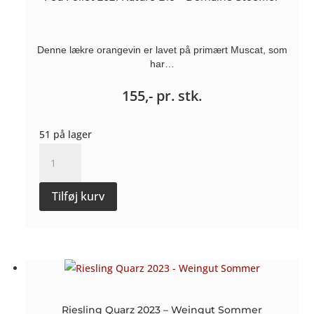
Denne lækre orangevin er lavet på primært Muscat, som
har…
155,-
pr. stk.
51 på lager
Feu
Follet
2021
Tilføj kurv
Nature
Bio
-
Domaine
Stoeffler
antal
Riesling Quarz 2023 – Weingut Sommer