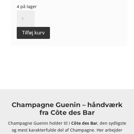
4 på lager
Effloraison
Extra-
Brut
Tilføj kurv
Magnum
-
Champagne
Guenin
antal
Champagne Guenin – håndværk
fra Côte des Bar
Champagne Guenin holder til i
Côte des Bar
, den sydligste
og mest karakterfulde del af Champagne. Her arbejder