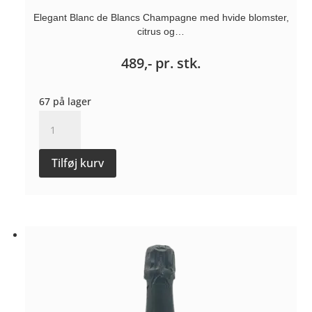
Elegant Blanc de Blancs Champagne med hvide blomster,
citrus og…
489,-
pr. stk.
67 på lager
Liliale
BdB
Extra-
Tilføj kurv
brut
-
Champagne
Guenin
antal