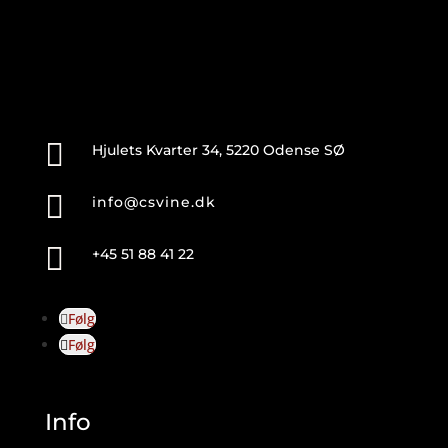

Hjulets Kvarter 34, 5220 Odense SØ

info@csvine.dk

+45 51 88 41 22
Følg
Følg
Info