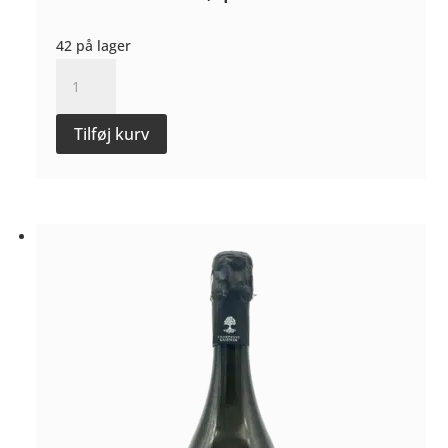
42 på lager
Vers
le
Bois
Tilføj kurv
Brut-
Nature
2017
-
Champagne
Guenin
antal