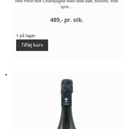
Ren Pinot Noir Champagne med røde bær, brioche, frisk
syre…
489,-
pr. stk.
1 på lager
Nature
Tilføj kurv
d'Argile
Brut-
Nature
-
Champagne
Guenin
antal