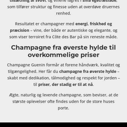
tilsætning af svovl
, og vinene lagres i
små egetræsfade
,
som tilfører struktur og finesse uden at overdøve druernes
renhed.
Resultatet er champagner med
energi, friskhed og
præcision
– vine, der både er autentiske og elegante, og
som viser terroiret fra Côte des Bar på sin reneste måde.
Champagne fra øverste hylde til
overkommelige priser
Champagne Guenin formår at forene håndværk, kvalitet og
tilgængelighed. Her får du
champagne fra øverste hylde
–
skabt med dedikation, tålmodighed og respekt for jorden –
til
priser, der stadig er til at nå
.
Ægte, naturlig og levende champagne, som beviser, at de
største oplevelser ofte findes uden for de store huses
porte.