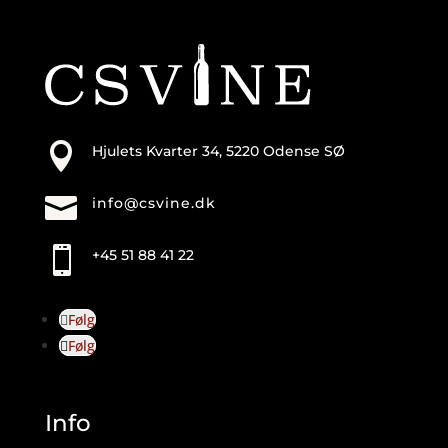

Hjulets Kvarter 34, 5220 Odense SØ

info@csvine.dk

+45 51 88 41 22
Følg
Følg
Info