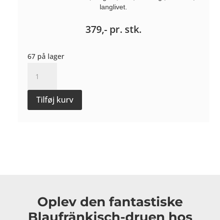
langlivet.
379,-
pr. stk.
67 på lager
Salz
und
Rauch
Tilføj kurv
Blaufränkisch
2023
-
Weingut
Sommer
antal
Oplev den fantastiske
Blaufränkisch-druen hos