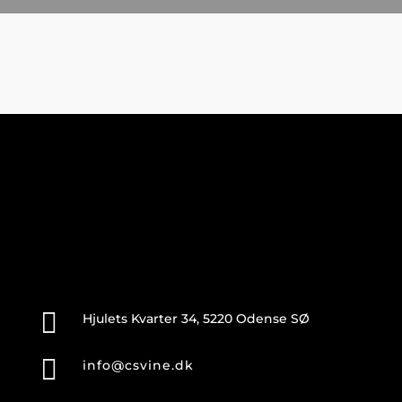

Hjulets Kvarter 34, 5220 Odense SØ

info@csvine.dk