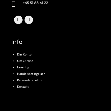

+45 51 88 41 22
Info
Din Konto
Om CS Vine
Levering
Handelsbetingelser
Persondatapolitik
Kontakt