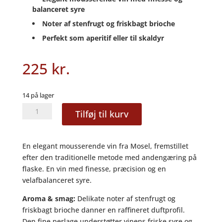
balanceret syre
Noter af stenfrugt og friskbagt brioche
Perfekt som aperitif eller til skaldyr
225
kr.
14 på lager
Riesling
Tilføj til kurv
Sekt
Brut
-
En elegant mousserende vin fra Mosel, fremstillet
Günter
efter den traditionelle metode med andengæring på
Gindorf
flaske. En vin med finesse, præcision og en
antal
velafbalanceret syre.
Aroma & smag:
Delikate noter af stenfrugt og
friskbagt brioche danner en raffineret duftprofil.
Den fine perlage understøtter vinens friske syre og