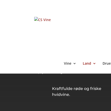
Forside
/
Land
/
Italien
/
Sicilien
Sicilien
Sicilien er en skattekiste af vine, fra kraftfu
Vine
Land
Drue
klima skabes unikke smagsoplevelser. Hos CSVi
afspejler øens rige vintradition.
Kraftfulde røde og friske
hvidvine.