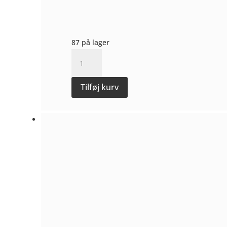
87 på lager
Etna
Rosato
Sciauro
Tilføj kurv
2023
-
Emiliano
Falsini
antal