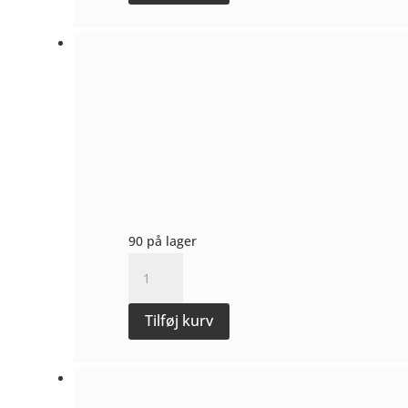
Maugeri
antal
90 på lager
Terre
Siciliane
IGT,
Tilføj kurv
Catarratto
2025
-
Maugeri