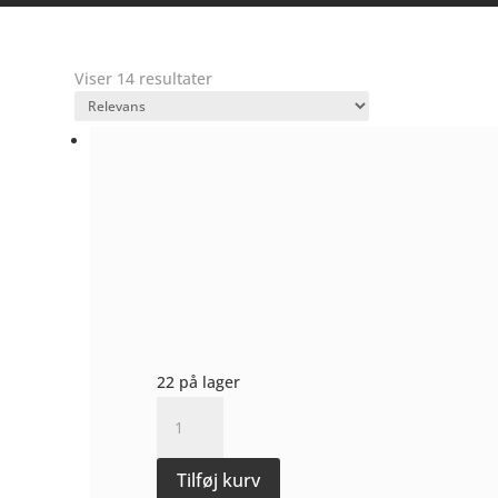
Viser 14 resultater
22 på lager
Etna
Rosato
2024
Tilføj kurv
-