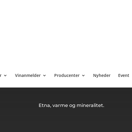
lde røde til friske hvidvine. Med vulkanske jorde og varmt
r
Vinanmelder
Producenter
Nyheder
Event
ne.dk finder du nøje udvalgte sicilianske vine, der
Etna, varme og mineralitet.