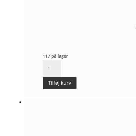
antal
117 på lager
Etna
Bianco
Superiore
Tilføj kurv
2023
-
Maugeri
antal