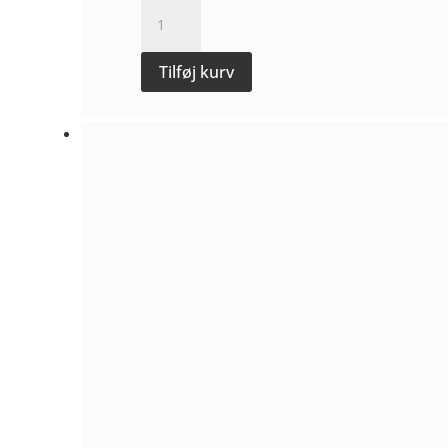
Etna
Rosso
Feudo
Tilføj kurv
Pignatone
2024
-
Emiliano
Falsini
antal