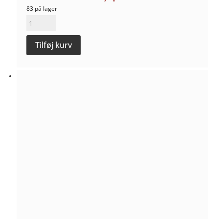
83 på lager
Riesling
"Zellerberg"
Tilføj kurv
Spätlese
2023
-
Günter
Gindorf¨
antal