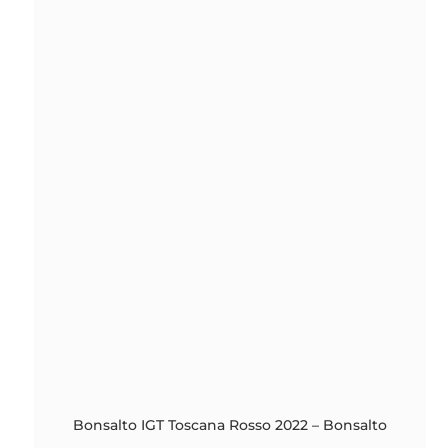
La
Bretonniére
antal
Bonsalto IGT Toscana Rosso 2022 – Bonsalto