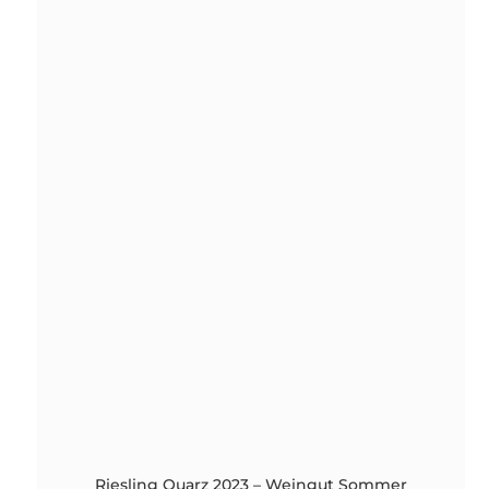
Domaine
Stoeffler
antal
Riesling Quarz 2023 – Weingut Sommer