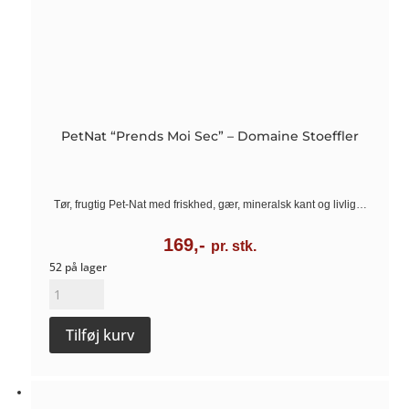
PetNat “Prends Moi Sec” – Domaine Stoeffler
Tør, frugtig Pet-Nat med friskhed, gær, mineralsk kant og livlig…
169,-
pr. stk.
52 på lager
PetNat
"Prends
Tilføj kurv
Moi
Sec"
-
Domaine