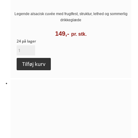
Legende alsacisk cuvée med frugtfest, struktur, lethed og sommerlig
drikkeglæde
149,-
pr. stk.
24 på lager
Drei
Manner
Tilføj kurv
wein
-
Domaine
Stoeffler
antal