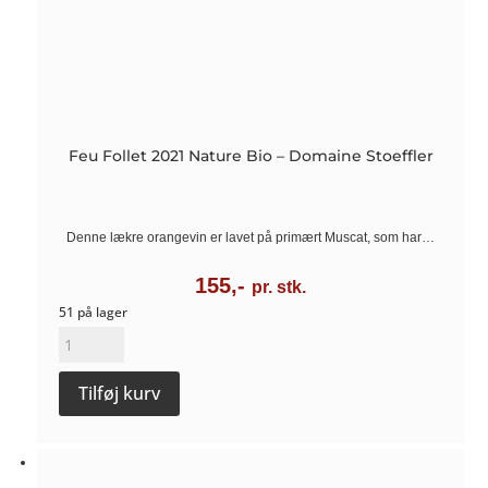
Feu Follet 2021 Nature Bio – Domaine Stoeffler
Denne lækre orangevin er lavet på primært Muscat, som har…
155,-
pr. stk.
51 på lager
Feu
Follet
Tilføj kurv
2021
Nature
Bio
-