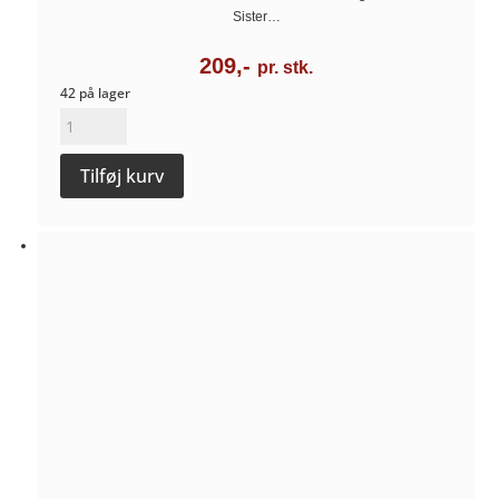
Sister…
209,-
pr. stk.
42 på lager
Little
Sister
Tilføj kurv
Grüner
Veltliner
2024
-
Weingut
Sommer
antal