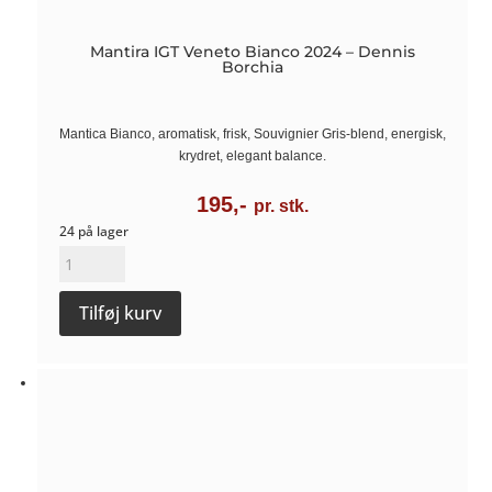
Mantira IGT Veneto Bianco 2024 – Dennis
Borchia
Mantica Bianco, aromatisk, frisk, Souvignier Gris-blend, energisk,
krydret, elegant balance.
195,-
pr. stk.
24 på lager
Mantira
IGT
Tilføj kurv
Veneto
Bianco
2024
-
Dennis
Borchia
antal