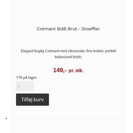
Crémant BdB Brut – Stoeffler
Elegant frugtig Crémant med citrusnoter, fine bobler, perfekt
balanceret finish.
149,-
pr. stk.
176 på lager
Crémant
BdB
Tilføj kurv
Brut
-
Stoeffler
antal