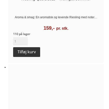
Aroma & smag: En aromatisk og levende Riesling med noter…
159,-
pr. stk.
110 på lager
Riesling
Quarz
Tilføj kurv
2023
-
Weingut
Sommer
antal