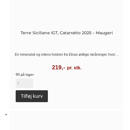
Terre Siciliane IGT, Catarratto 2025 – Maugeri
En mineralsk og intens hvidvin fra Etnas østlige skråninger, hvor…
219,-
pr. stk.
90 på lager
Terre
Siciliane
Tilføj kurv
IGT,
Catarratto
2025
-
Maugeri