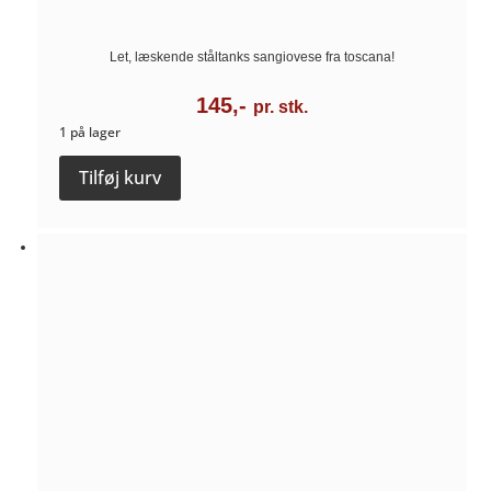
Let, læskende ståltanks sangiovese fra toscana!
145,-
pr. stk.
1 på lager
Bonsalto
Tilføj kurv
IGT
Toscana
Rosso
2022
-
Bonsalto
antal