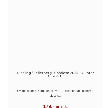
Riesling “Zellerberg” Spätlese 2023 – Günter
Gindorf¨
Gylden sødme. Sprudlende syre. En schäferhund af en vin.
Mosels…
179,-
pr. stk.