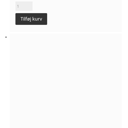
Sauvignon
blanc
Tilføj kurv
Sandstein
2024
-
Weingut
Sommer
antal