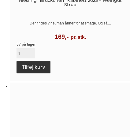
Riesling “Brückchen” Kabinett 2023 – Weingut
Strub
Der findes vine, man åbner for at smage. Og så…
169,-
pr. stk.
87 på lager
Riesling
“Brückchen”
Tilføj kurv
Kabinett
2023
-
Weingut
Strub
antal