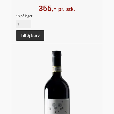
355,-
pr. stk.
18 på lager
Barbaresco
"Tufoblo"
2019
Tilføj kurv
-
Col
dei
Venti
antal