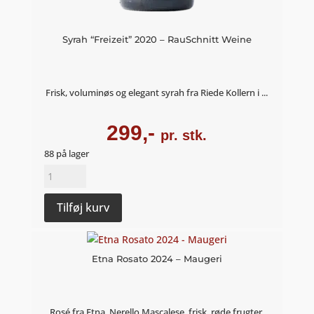
Syrah “Freizeit” 2020 – RauSchnitt Weine
Frisk, voluminøs og elegant syrah fra Riede Kollern i ...
299,-
pr. stk.
88 på lager
Syrah
"Freizeit"
2020
Tilføj kurv
–
RauSchnitt
Weine
Etna Rosato 2024 – Maugeri
antal
Rosé fra Etna, Nerello Mascalese, frisk, røde frugter,