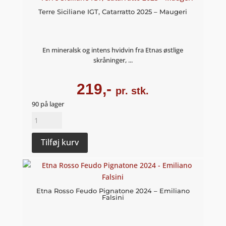
-
Terre Siciliane IGT, Catarratto 2025 – Maugeri
Maugeri
antal
En mineralsk og intens hvidvin fra Etnas østlige
skråninger, ...
219,-
pr. stk.
90 på lager
Terre
Siciliane
IGT,
Tilføj kurv
Catarratto
2025
-
Maugeri
Etna Rosso Feudo Pignatone 2024 – Emiliano
Falsini
antal