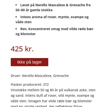
Lavet på Nerello Mascalese & Grenache fra
50–80 år gamle stokke
Intens aroma af roser, mynte, svampe og
våde sten
Ren, koncentreret smag med vilde røde bær
og blomster
425
kr.
Ikke på lager
Druer:
Nerello Mascalese, Grenache
Flasker produceret:
372
Vinstokke mellem 50 og 80 år på vulkansk aske, sten
og sand.
Intens duft
af roser, vild mynte, svampe og
våde sten. Smagen har vilde røde bær og blomster
med en utrolig renhed, der reflekterer Etnas