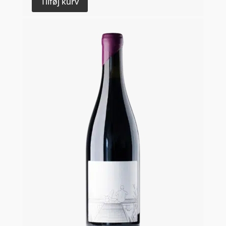
Tilføj kurv
-
Col
dei
Venti
antal