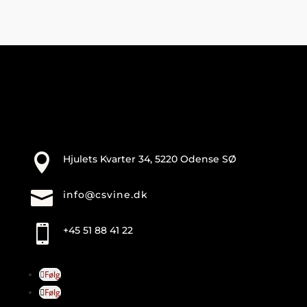
Il
Debbio
2022
-
Emiliano
Falsini
antal

Hjulets Kvarter 34, 5220 Odense SØ

info@csvine.dk

+45 51 88 41 22
Følg
Følg