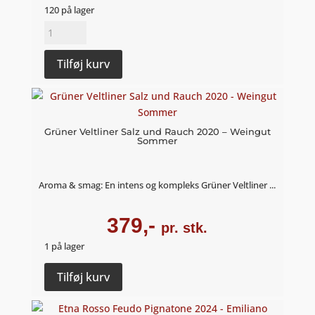
120 på lager
Grüner
Veltliner
Halser
Tilføj kurv
Leithaberg
2022
-
Weingut
Grüner Veltliner Salz und Rauch 2020 – Weingut
Sommer
Sommer
antal
Aroma & smag: En intens og kompleks Grüner Veltliner ...
379,-
pr. stk.
1 på lager
Grüner
Tilføj kurv
Veltliner
Salz
und