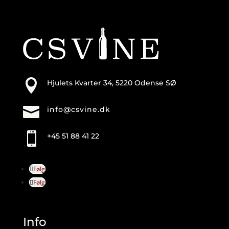

Hjulets Kvarter 34, 5220 Odense SØ

info@csvine.dk

+45 51 88 41 22
Følg
Følg
Info