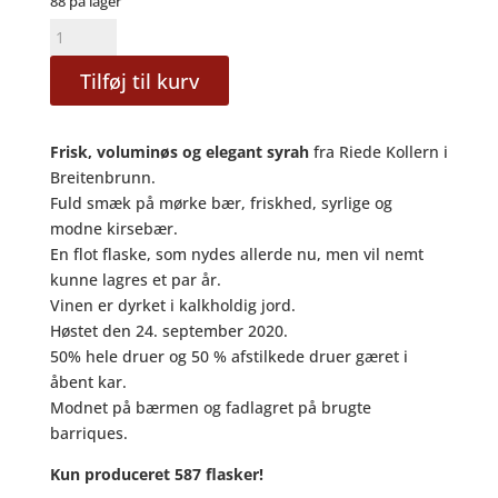
88 på lager
Syrah
"Freizeit"
Tilføj til kurv
2020
–
RauSchnitt
Frisk, voluminøs og elegant syrah
fra
Riede Kollern i
Weine
Breitenbrunn.
antal
Fuld smæk på mørke bær, friskhed, syrlige og
modne kirsebær.
En flot flaske, som nydes allerde nu, men vil nemt
kunne lagres et par år.
Vinen er dyrket i kalkholdig jord.
Høstet den 24. september 2020.
50% hele druer og 50 % afstilkede druer gæret i
åbent kar.
Modnet på bærmen og fadlagret på brugte
barriques.
Kun produceret 587 flasker!