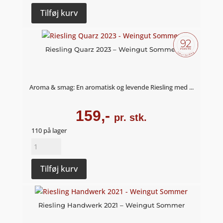
2020
Tilføj kurv
-
Weinschach
antal
Riesling Quarz 2023 – Weingut Sommer
Aroma & smag: En aromatisk og levende Riesling med ...
159,-
pr. stk.
110 på lager
Riesling
Quarz
2023
Tilføj kurv
-
Weingut
Sommer
Riesling Handwerk 2021 – Weingut Sommer
antal