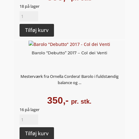
18 på lager
Barbaresco
"Tufoblo"
2019
Tilføj kurv
-
Col
dei
Barolo “Debutto” 2017 – Col dei Venti
Venti
antal
Mesterværk fra Ornella Cordera! Barolo i fuldstændig
balance og ...
350,-
pr. stk.
16 på lager
Barolo
"Debutto"
2017
Tilføj kurv