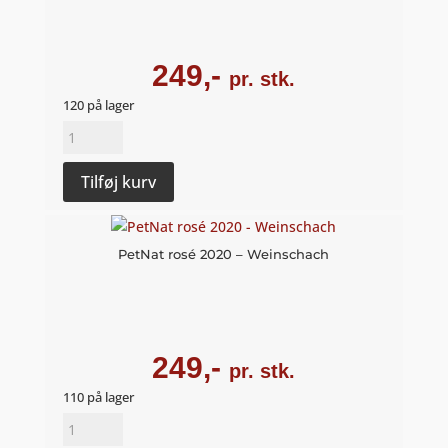
249,-
pr. stk.
120 på lager
PetNat
blanc
2021
Tilføj kurv
-
WeinSchach
antal
PetNat rosé 2020 – Weinschach
249,-
pr. stk.
110 på lager
PetNat
rosé