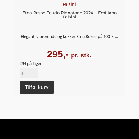
Rauch
Etna Rosso Feudo Pignatone 2024 – Emiliano
2020
Falsini
-
Weingut
Sommer
Elegant, vibrerende og lækker Etna Rosso på 100 % ...
antal
295,-
pr. stk.
294 på lager
Etna
Rosso
Feudo
Tilføj kurv
Pignatone
2024
-
Emiliano
Falsini
antal