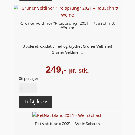
-
Col
dei
Venti
Grüner Veltliner “Freisprung” 2021 – RauSchnitt
Weine
antal
Upoleret, oxidativ, fed og krydret Grüner Veltliner!
Grüner Veltliner ...
249,-
pr. stk.
86 på lager
Grüner
Veltliner
"Freisprung"
Tilføj kurv
2021
–
RauSchnitt
PetNat blanc 2021 – WeinSchach
Weine
antal