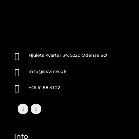

Hjulets Kvarter 34, 5220 Odense SØ

info@csvine.dk

+45 51 88 41 22
Info