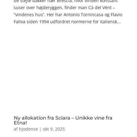
de stejle bakker nær Brescia, hvor vinden konstant
suser over højderyggen, finder man Cà del Vént –
“vindenes hus”. Her har Antonio Tornincasa og Flavio
Faliva siden 1994 udfordret normerne for italiensk...
Ny allokation fra Sciara – Unikke vine fra
Etna!
af
hjodense
|
okt 9, 2025