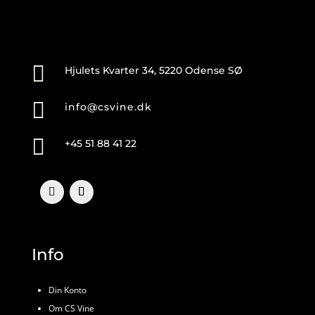

Hjulets Kvarter 34, 5220 Odense SØ

info@csvine.dk

+45 51 88 41 22
Info
Din Konto
Om CS Vine