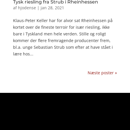
Tysk riesling fra Strub i Rheinhessen
af
hjodense
|
jan 28, 2021
Klaus-Peter Keller har for alvor sat Rheinhessen på
kortet over de fineste terroir for især riesling, ikke
bare i Tyskland men hele verden. Stille og roligt
kommer der flere fremragende producenter frem,
bl.a. unge Sebastian Strub som efter at have stået i
lære hos...
Næste poster »