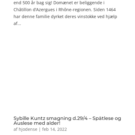
end 500 år bag sig! Domænet er beliggende i
Châtillon d’Azergues i Rhône-regionen. Siden 1464
har denne familie dyrket deres vinstokke ved hjælp
af...
Sybille Kuntz smagning d.29/4 – Spätlese og
Auslese med alder!
af
hjodense
|
feb 14, 2022