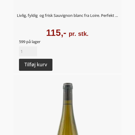
Livlig, fyldig og frisk Sauvignon blanc fra Loire. Perfekt ...
115,-
pr. stk.
599 på lager
Sauvignon
blanc
2023
Tilføj kurv
-
Domaine
De
La
Bretonniére
antal