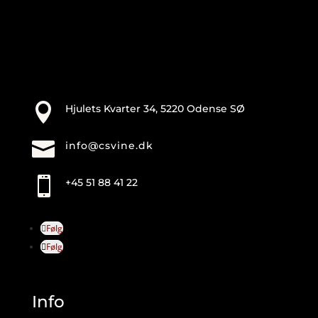
-
Weingut
Sommer
antal

Hjulets Kvarter 34, 5220 Odense SØ

info@csvine.dk

+45 51 88 41 22
Følg
Følg
Info