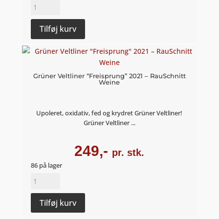
Riesling
"Annaberg"
Schräglage
Tilføj kurv
2022
-
Günter
Gindorf
Grüner Veltliner “Freisprung” 2021 – RauSchnitt
Weine
antal
Upoleret, oxidativ, fed og krydret Grüner Veltliner!
Grüner Veltliner ...
249,-
pr. stk.
86 på lager
Grüner
Veltliner
"Freisprung"
Tilføj kurv
2021