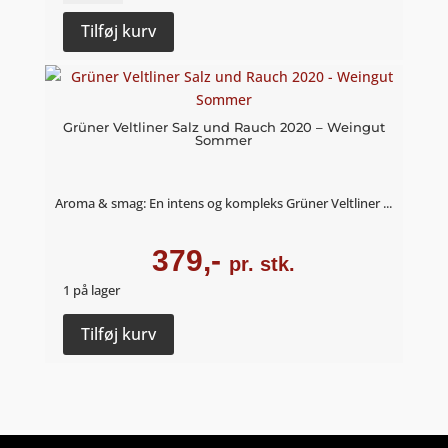
Veltliner
Halser
Tilføj kurv
Leithaberg
2022
-
Weingut
Grüner Veltliner Salz und Rauch 2020 – Weingut
Sommer
Sommer
antal
Aroma & smag: En intens og kompleks Grüner Veltliner ...
379,-
pr. stk.
1 på lager
Grüner
Tilføj kurv
Veltliner
Salz
und
Rauch
2020