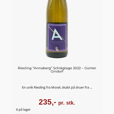
Riesling “Annaberg” Schräglage 2022 – Günter
Gindorf
En unik Riesling fra Mosel, skabt på druer fra ...
235,-
pr. stk.
6 på lager