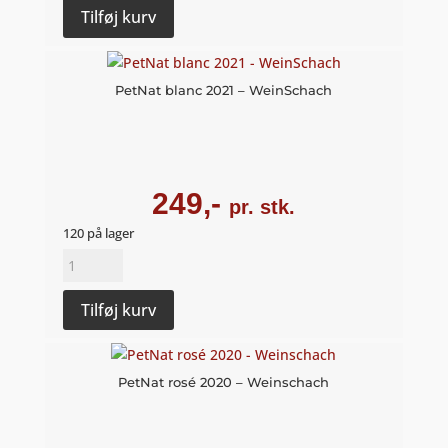
2020
Tilføj kurv
–
RauSchnitt
Weine
PetNat blanc 2021 – WeinSchach
antal
249,-
pr. stk.
120 på lager
PetNat
blanc
2021
Tilføj kurv
-
WeinSchach
antal
PetNat rosé 2020 – Weinschach