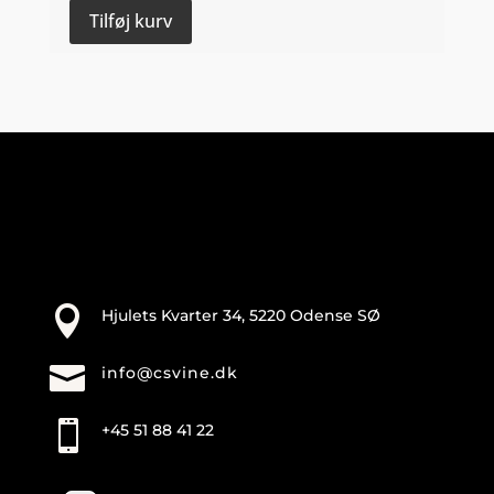
2023
Tilføj kurv
-
Weingut
Sommer
antal

Hjulets Kvarter 34, 5220 Odense SØ

info@csvine.dk

+45 51 88 41 22