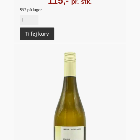
115,-
pr. stk.
593 på lager
Chardonnay
2023
-
Tilføj kurv
Domaine
De
La
Bretonniére
antal