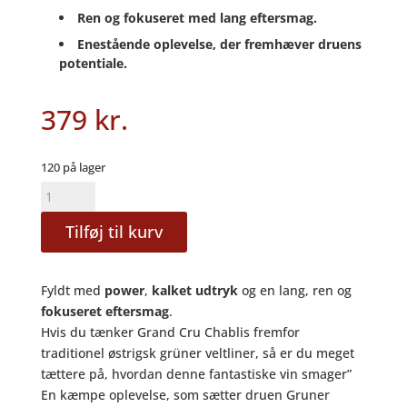
Ren og fokuseret med lang eftersmag.
Enestående oplevelse, der fremhæver druens
potentiale.
379
kr.
120 på lager
Grüner
Veltliner
Tilføj til kurv
Halser
Leithaberg
2022
Fyldt med
power
,
kalket udtryk
og en lang, ren og
-
fokuseret eftersmag
.
Weingut
Hvis du tænker Grand Cru Chablis fremfor
Sommer
traditionel østrigsk grüner veltliner, så er du meget
antal
tættere på, hvordan denne fantastiske vin smager”
En kæmpe oplevelse, som sætter druen Gruner