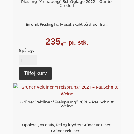
Riesling “Annaberg” Schräglage 2022 – Günter
Gindorf
En unik Riesling fra Mosel, skabt på druer fra ...
235,-
pr. stk.
6 på lager
Riesling
"Annaberg"
Schräglage
Tilføj kurv
2022
-
Günter
Gindorf
Grüner Veltliner “Freisprung” 2021 – RauSchnitt
Weine
antal
Upoleret, oxidativ, fed og krydret Grüner Veltliner!
Grüner Veltliner ...