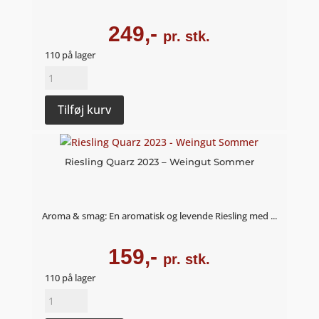
249,-
pr. stk.
110 på lager
PetNat
rosé
2020
Tilføj kurv
-
Weinschach
antal
Riesling Quarz 2023 – Weingut Sommer
Aroma & smag: En aromatisk og levende Riesling med ...
159,-
pr. stk.
110 på lager
Riesling
Quarz