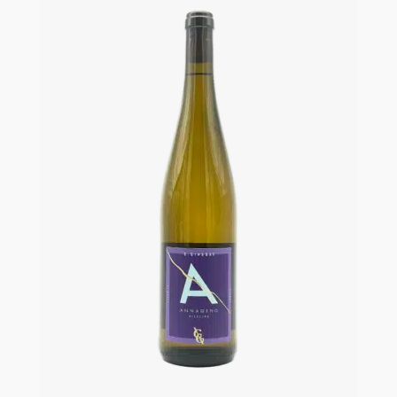
De
La
Bretonniére
antal