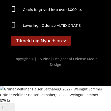

Gratis fragt ved køb over 1.000 kr.

Levering i Odense ALTID GRATIS
Tilmeld dig Nyhedsbrev
Copyright © | CS Vine| Designet af
Odense Medie
Design
Grüner Veltliner Halser Leithaberg 2022 - Weingut Sommer
379
kr.
Grüner