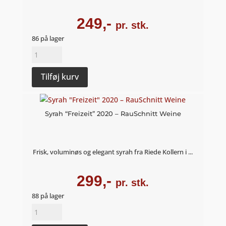
249,-
pr. stk.
86 på lager
Grüner
Veltliner
"Freisprung"
Tilføj kurv
2021
–
RauSchnitt
Syrah “Freizeit” 2020 – RauSchnitt Weine
Weine
antal
Frisk, voluminøs og elegant syrah fra Riede Kollern i ...
299,-
pr. stk.
88 på lager
Syrah
"Freizeit"