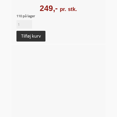
249,-
pr. stk.
110 på lager
PetNat
rosé
2020
Tilføj kurv
-
Weinschach
antal