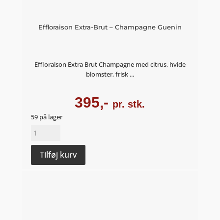
Effloraison Extra-Brut – Champagne Guenin
Effloraison Extra Brut Champagne med citrus, hvide
blomster, frisk ...
395,-
pr. stk.
59 på lager
Effloraison
Extra-
Brut
Tilføj kurv
-
Champagne
Guenin
antal