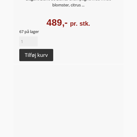
blomster, citrus ...
489,-
pr. stk.
67 på lager
Liliale
BdB
Extra-
Tilføj kurv
brut
-
Champagne
Guenin
antal