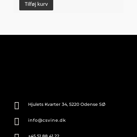
Vireuils"
Tilføj kurv
2024
-
Domaine
Philippe
Germain
antal

Hjulets Kvarter 34, 5220 Odense SØ

info@csvine.dk
+45 51 88 41 22