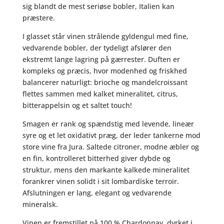
sig blandt de mest seriøse bobler, Italien kan
Cá
præstere.
del
Vént
I glasset står vinen strålende gyldengul med fine,
antal
vedvarende bobler, der tydeligt afslører den
ekstremt lange lagring på gærrester. Duften er
kompleks og præcis, hvor modenhed og friskhed
balancerer naturligt: brioche og mandelcroissant
flettes sammen med kalket mineralitet, citrus,
bitterappelsin og et saltet touch!
Smagen er rank og spændstig med levende, lineær
syre og et let oxidativt præg, der leder tankerne mod
store vine fra Jura. Saltede citroner, modne æbler og
en fin, kontrolleret bitterhed giver dybde og
struktur, mens den markante kalkede mineralitet
forankrer vinen solidt i sit lombardiske terroir.
Afslutningen er lang, elegant og vedvarende
mineralsk.
Vinen er fremstillet på 100 % Chardonnay, dyrket i