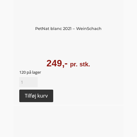
PetNat blanc 2021 – WeinSchach
249,-
pr. stk.
120 på lager
PetNat
blanc
2021
Tilføj kurv
-
WeinSchach
antal