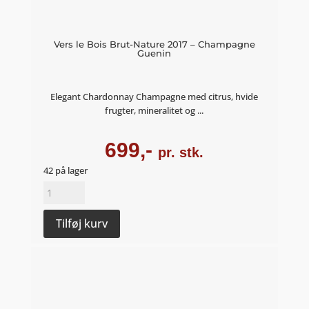
Vers le Bois Brut-Nature 2017 – Champagne
Guenin
Elegant Chardonnay Champagne med citrus, hvide
frugter, mineralitet og ...
699,-
pr. stk.
42 på lager
Vers
le
Bois
Tilføj kurv
Brut-
Nature
2017
-
Champagne