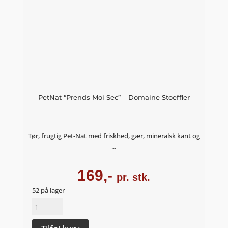
PetNat “Prends Moi Sec” – Domaine Stoeffler
Tør, frugtig Pet-Nat med friskhed, gær, mineralsk kant og
...
169,-
pr. stk.
52 på lager
PetNat
"Prends
Moi