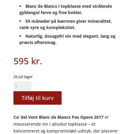
Blanc de Blancs i topklasse med strålende
gyldengul farve og fine bobler.
59 måneder på bærmen giver mineralitet,
rank syre og kompleksitet.
Naturlig, dosagefri vin med elegant, lang og
præcis eftersmag.
595
kr.
26 på lager
Blanc
de
Tilføj til kurv
Blanc
VSQ
Pas
Ca’ del Vent Blanc de Blancs Pas Opere 2017
er
Operé
mousserende vin i absolut topklasse – et
2017
koncentreret og kompromisløst udtryk, der placerer
-