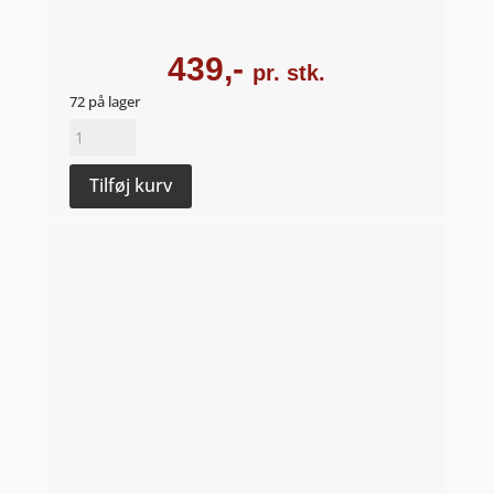
439,-
pr. stk.
72 på lager
Beaune
blanc
1'er
Tilføj kurv
Cru
"Les
Pertuisots"
2023
-
Domaine
Philippe
Germain
antal