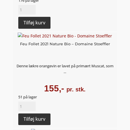
176 på lager
Crémant
BdB
Brut
Tilføj kurv
-
Stoeffler
antal
Feu Follet 2021 Nature Bio – Domaine Stoeffler
Denne lækre orangevin er lavet på primært Muscat, som
...
155,-
pr. stk.
51 på lager
Feu
Follet
2021
Tilføj kurv
Nature