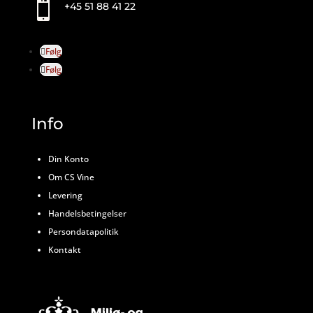

+45 51 88 41 22
Følg
Følg
Info
Din Konto
Om CS Vine
Levering
Handelsbetingelser
Persondatapolitik
Kontakt