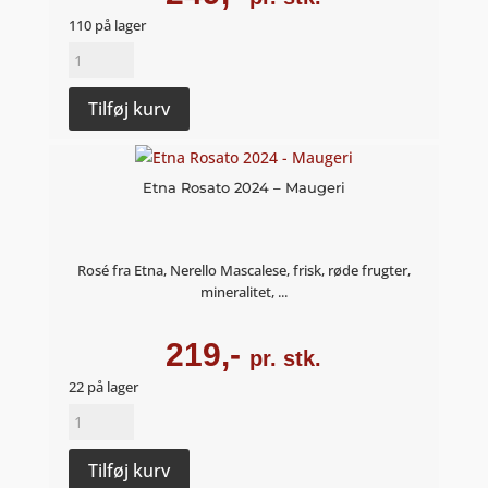
110 på lager
PetNat
rosé
2020
Tilføj kurv
-
Weinschach
antal
Etna Rosato 2024 – Maugeri
Rosé fra Etna, Nerello Mascalese, frisk, røde frugter,
mineralitet, ...
219,-
pr. stk.
22 på lager
Etna
Rosato
2024
Tilføj kurv