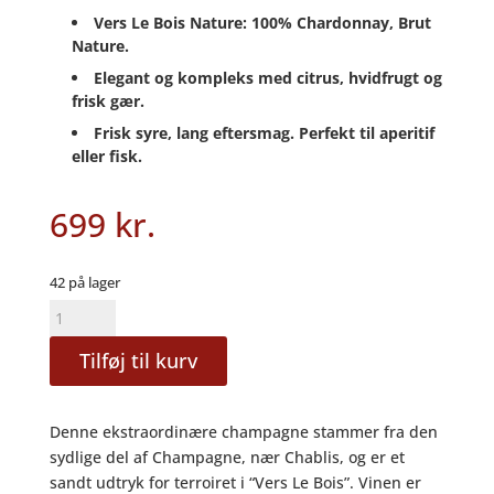
Vers Le Bois Nature: 100% Chardonnay, Brut
Nature.
Elegant og kompleks med citrus, hvidfrugt og
frisk gær.
Frisk syre, lang eftersmag. Perfekt til aperitif
eller fisk.
699
kr.
42 på lager
Vers
le
Tilføj til kurv
Bois
Brut-
Nature
Denne ekstraordinære champagne stammer fra den
2017
sydlige del af Champagne, nær Chablis, og er et
-
sandt udtryk for terroiret i “Vers Le Bois”. Vinen er
Champagne