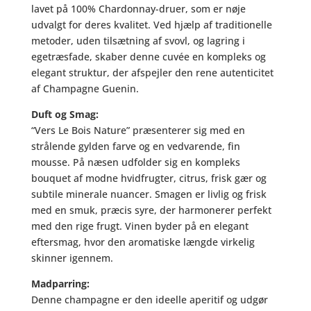
lavet på 100% Chardonnay-druer, som er nøje
Guenin
udvalgt for deres kvalitet. Ved hjælp af traditionelle
antal
metoder, uden tilsætning af svovl, og lagring i
egetræsfade, skaber denne cuvée en kompleks og
elegant struktur, der afspejler den rene autenticitet
af Champagne Guenin.
Duft og Smag:
“Vers Le Bois Nature” præsenterer sig med en
strålende gylden farve og en vedvarende, fin
mousse. På næsen udfolder sig en kompleks
bouquet af modne hvidfrugter, citrus, frisk gær og
subtile minerale nuancer. Smagen er livlig og frisk
med en smuk, præcis syre, der harmonerer perfekt
med den rige frugt. Vinen byder på en elegant
eftersmag, hvor den aromatiske længde virkelig
skinner igennem.
Madparring:
Denne champagne er den ideelle aperitif og udgør