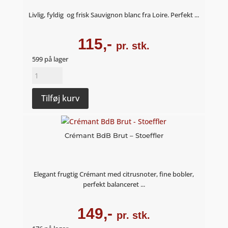
Livlig, fyldig og frisk Sauvignon blanc fra Loire. Perfekt ...
115,-
pr. stk.
599 på lager
Sauvignon
blanc
2023
Tilføj kurv
-
Domaine
De
Crémant BdB Brut – Stoeffler
La
Bretonniére
antal
Elegant frugtig Crémant med citrusnoter, fine bobler,
perfekt balanceret ...
149,-
pr. stk.