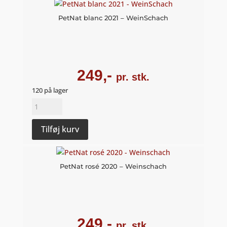
Bio
-
PetNat blanc 2021 – WeinSchach
Domaine
Stoeffler
antal
249,-
pr. stk.
120 på lager
PetNat
blanc
2021
Tilføj kurv
-
WeinSchach
antal
PetNat rosé 2020 – Weinschach
249,-
pr. stk.