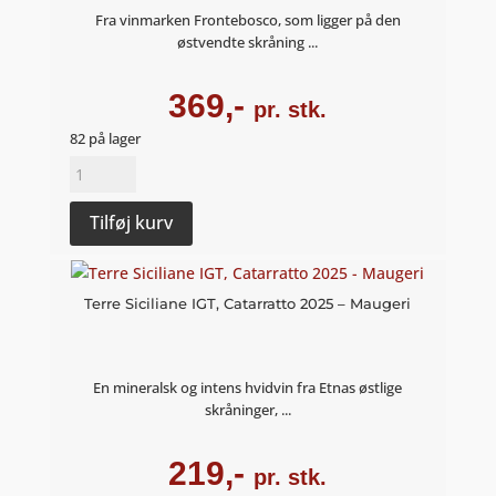
Fra vinmarken Frontebosco, som ligger på den
østvendte skråning ...
369,-
pr. stk.
82 på lager
Etna
Bianco
Superiore
Tilføj kurv
Frontebosco
2023
-
Terre Siciliane IGT, Catarratto 2025 – Maugeri
Maugeri
antal
En mineralsk og intens hvidvin fra Etnas østlige
skråninger, ...
219,-
pr. stk.