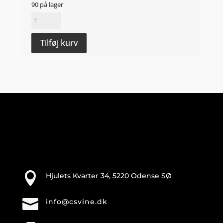
90 på lager
Terre
Siciliane
IGT,
Tilføj kurv
Catarratto
2025
-
Maugeri
antal

Hjulets Kvarter 34, 5220 Odense SØ

info@csvine.dk