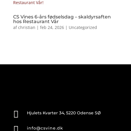
CS Vines 6-års fødselsdag – skaldyrsaften
hos Restaurant Vår
af
christian
|
feb 24, 2026
|
Uncategorized

Hjulets Kvarter 34, 5220 Odense SØ

info@csvine.dk