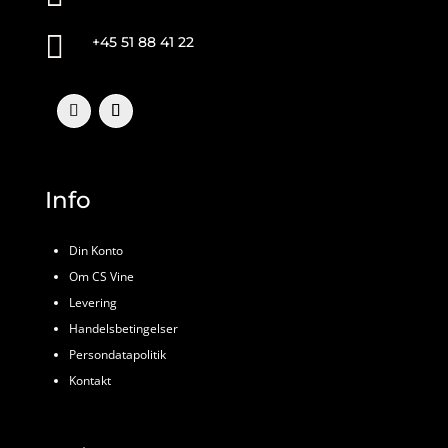

+45 51 88 41 22
Info
Din Konto
Om CS Vine
Levering
Handelsbetingelser
Persondatapolitik
Kontakt