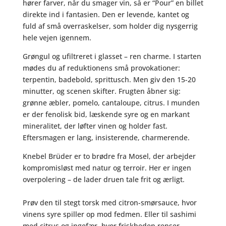
hører farver, når du smager vin, så er “Pour” en billet
direkte ind i fantasien. Den er levende, kantet og
fuld af små overraskelser, som holder dig nysgerrig
hele vejen igennem.
Grøngul og ufiltreret i glasset – ren charme. I starten
mødes du af reduktionens små provokationer:
terpentin, badebold, sprittusch. Men giv den 15-20
minutter, og scenen skifter. Frugten åbner sig:
grønne æbler, pomelo, cantaloupe, citrus. I munden
er der fenolisk bid, læskende syre og en markant
mineralitet, der løfter vinen og holder fast.
Eftersmagen er lang
, insisterende
, charmerende
.
Knebel Brüder er to brødre fra Mosel, der arbejder
kompromisløst med natur og terroir. Her er ingen
overpolering – de lader druen tale frit og ærligt.
Prøv den til stegt torsk med citron-smørsauce, hvor
vinens syre spiller op mod fedmen. Eller til sashimi
med citrus og ingefær, hvor friskheden renser