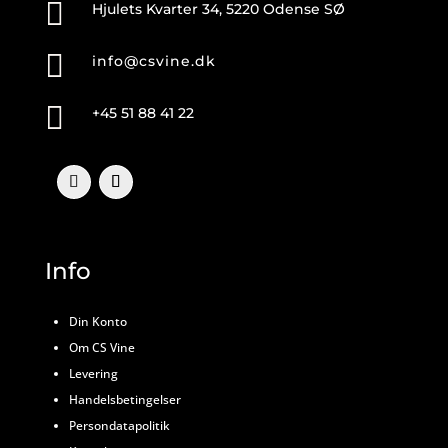

Hjulets Kvarter 34, 5220 Odense SØ

info@csvine.dk

+45 51 88 41 22
Info
Din Konto
Om CS Vine
Levering
Handelsbetingelser
Persondatapolitik