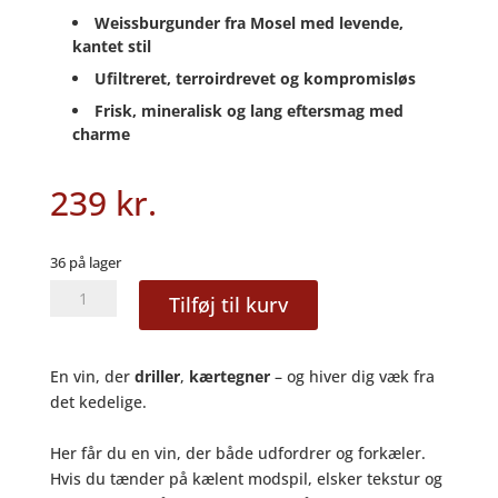
Weissburgunder fra Mosel med levende,
kantet stil
Ufiltreret, terroirdrevet og kompromisløs
Frisk, mineralisk og lang eftersmag med
charme
239
kr.
36 på lager
Weissburgunder
Tilføj til kurv
POUR
2022
-
En vin, der
driller
,
kærtegner
– og hiver dig væk fra
Knebel
det kedelige
.
Brüder
antal
Her får du en vin, der både udfordrer og forkæler.
Hvis du tænder på kælent modspil, elsker tekstur og